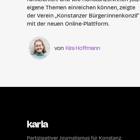
eigene Themen einreichen können, zeigte
der Verein „Konstanzer Bürger:innenkonzil“
mit der neuen Online-Plattform.
Kira Hoffmann
karla
Partizipativer Journalismus für Konstanz.