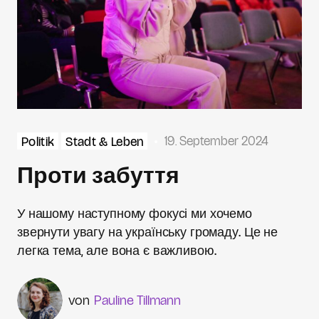
19. September 2024
Politik
Stadt & Leben
Проти забуття
У нашому наступному фокусі ми хочемо
звернути увагу на українську громаду. Це не
легка тема, але вона є важливою.
Pauline Tillmann