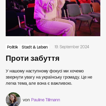
19. September 2024
Politik
Stadt & Leben
Проти забуття
У нашому наступному фокусі ми хочемо
звернути увагу на українську громаду. Це не
легка тема, але вона є важливою.
Pauline Tillmann