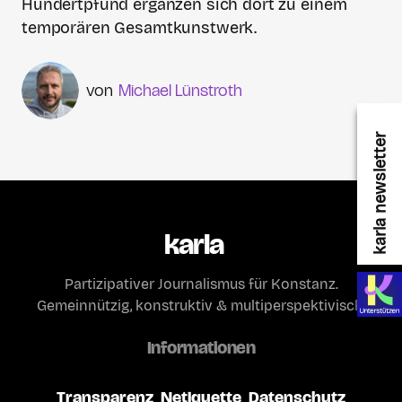
Hundertpfund ergänzen sich dort zu einem
temporären Gesamtkunstwerk.
Michael Lünstroth
karla newsletter
karla
Partizipativer Journalismus für Konstanz.
Gemeinnützig, konstruktiv & multiperspektivisch.
Informationen
Transparenz
Netiquette
Datenschutz