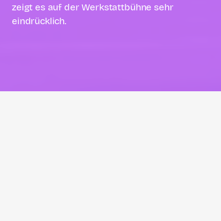
zeigt es auf der Werkstattbühne sehr
eindrücklich.
Michael Lünstroth
Michael ist Lokaljournalismus-Ultra.
Er findet: Kaum ein Instrument…
E
igentlich ist das ja eine Geschichte,
wie man sie gerne erzählt. Eine junge
Frau, die mit ihren Eltern aus Polen