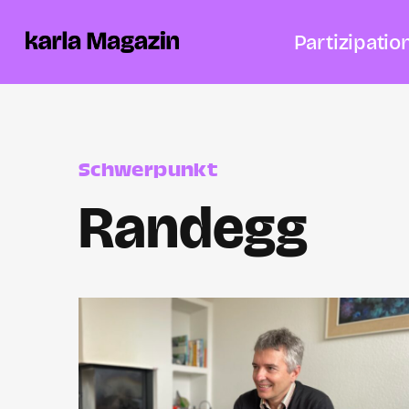
Partizipatio
Schwerpunkt
Randegg