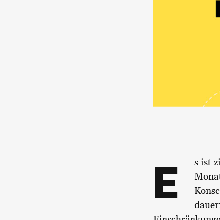
E
s ist 
Monat
Konsc
dauer
Einschränkungen