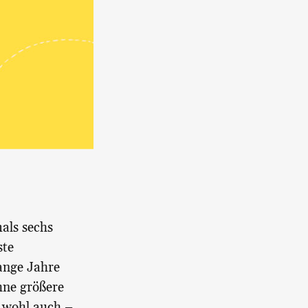
mals sechs
ste
ange Jahre
hne größere
n wohl auch –