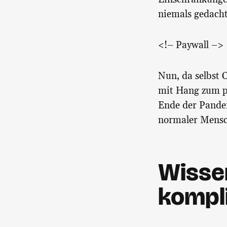
niemals gedacht
<!– Paywall –>
Nun, da selbst 
mit Hang zum pe
Ende der Pande
normaler Mensch
Wissen
kompli