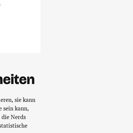
n
heiten
eren, sie kann
e sein kann,
 die Nerds
statistische