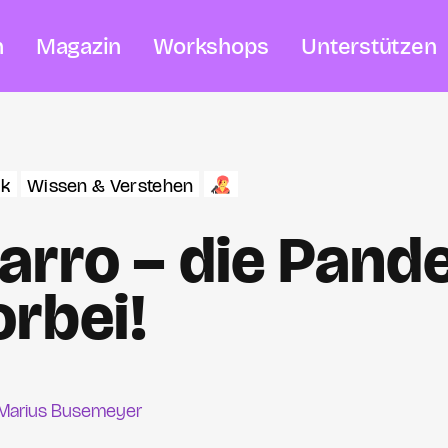
n
Magazin
Workshops
Unterstützen
ik
Wissen & Verstehen
arro – die Pand
orbei!
Marius Busemeyer