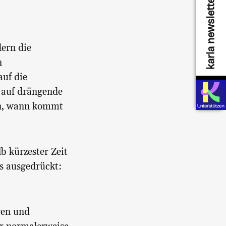
karla newsletter
dern die
n
auf die
 auf drängende
en, wann kommt
b kürzester Zeit
rs ausgedrückt:
ren und