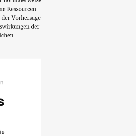
ür normalerweise
rme Ressourcen
i der Vorhersage
uswirkungen der
ichen
in
s
ie