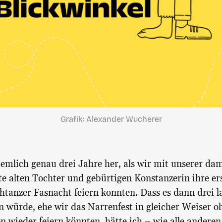
Grafik: Alexander Wucherer
ziemlich genau drei Jahre her, als wir mit unserer da
e alten Tochter und gebürtigen Konstanzerin ihre er
htanzer Fasnacht feiern konnten. Dass es dann drei l
n würde, ehe wir das Narrenfest in gleicher Weiser o
 wieder feiern könnten, hätte ich – wie alle andere