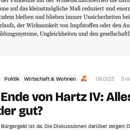
 der Pandemie hat der Wissenschaftsbetrieb die daf
ume auf das kleinstmögliche Maß reduziert und eno
otzdem bleiben und blieben immer Unsicherheiten be
laufs, der Wirksamkeit von Impfstoffen oder den A
ldungssysteme, Ungleichheiten und den gesellschaftl
Politik
Wirtschaft & Wohnen
06.01.23
3 m
Ende von Hartz IV: Alle
der gut?
Bürgergeld ist da. Die Diskussionen darüber zeigen: D