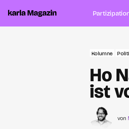
Partizipatio
Kolumne
Polit
Ho N
ist v