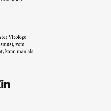
ster Virologe
mismus), vom
t, kann man als
in