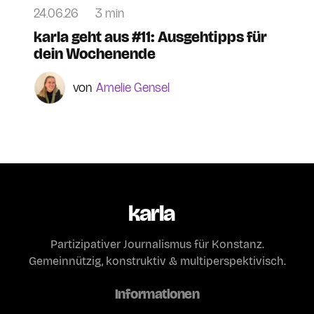
24.06.26
3 min
karla geht aus #11: Ausgehtipps für
dein Wochenende
Amelie Gensel
karla
Partizipativer Journalismus für Konstanz.
Gemeinnützig, konstruktiv & multiperspektivisch.
Informationen