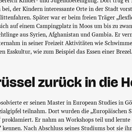
 Bereich Kinder- und Jugendbeteiligung. Dort trug er
bei, der Kindern interessante Orte in der Stadt vorst
littenfahren. Später war er beim freien Träger „flexf
ich auf einem Campingplatz in Moos um bis zu zwanz
chtlinge aus Syrien, Afghanistan und Gambia. Er vermi
ernahm in seiner Freizeit Aktivitäten wie Schwimme
en Esskultur, wie zum Beispiel das Essen einer Brezel
üssel zurück in die 
solvierte er seinen Master in European Studies in Gö
algipfel teilnahm. Dort wurden die „Europäischen S
“ proklamiert. Er nahm an Workshops teil und lernte 
 kennen. Nach Abschluss seines Studiums bot sie ih