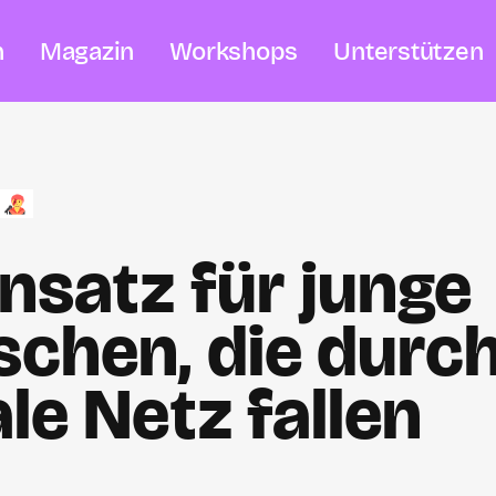
n
Magazin
Workshops
Unterstützen
insatz für junge
chen, die durc
ale Netz fallen