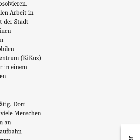
solvieren.
len Arbeit in
t der Stadt
einen
im
bilen
zentrum (KiKuz)
r in einem
ren
ätig. Dort
i viele Menschen
n an
Laufbahn