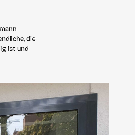
tzmann
ndliche, die
ig ist und