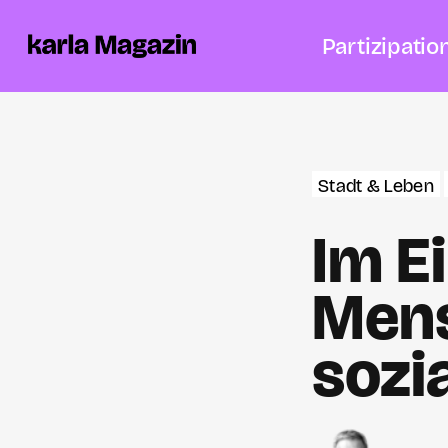
Partizipatio
Stadt & Leben
Im E
Mens
sozi