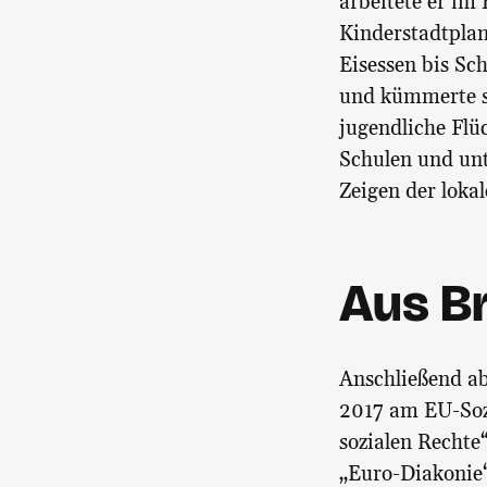
arbeitete er im
Kinderstadtplan 
Eisessen bis Sch
und kümmerte s
jugendliche Flü
Schulen und unt
Zeigen der lokal
Aus Br
Anschließend ab
2017 am EU-Sozi
sozialen Rechte
„Euro-Diakonie“