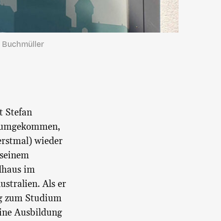
l Buchmüller
t Stefan
erumgekommen,
erstmal) wieder
 seinem
dhaus im
ustralien. Als er
ng zum Studium
eine Ausbildung