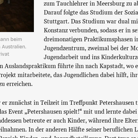
zum Tauchlehrer in Meersburg zu ab
Darauf folgte das Studium der Sozia
Stuttgart. Das Studium war dual mi
Konstanz verbunden, sodass er in s
dreimonatigen Praktikumsphasen 
mann beim
Australien.
Jugendzentrum, zweimal bei der Mo
rivat
Jugendarbeit und ins Kinderkultur
in Auslandspraktikum führte ihn nach Kapstadt, wo e
rojekt mitarbeitete, das Jugendlichen dabei hilft, ih
zu erreichen.
 er zunächst in Teilzeit im Treffpunkt Petershausen t
 das Event „Petershausen spielt!“ mit und lernte dabe
dessen betreute er auch Kinder, während ihre Elter
ilnahmen. In der anderen Hälfte seiner beruflichen 