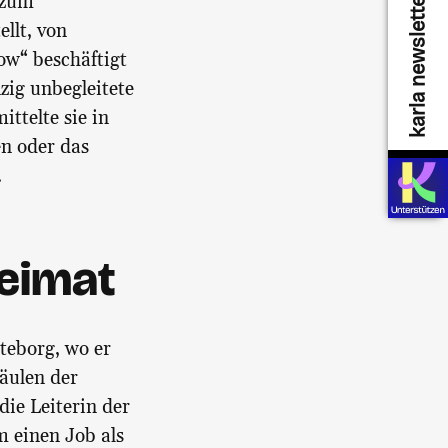
karla newsletter
 zum
ellt, von
low“ beschäftigt
ig unbegleitete
ttelte sie in
n oder das
.
Heimat
teborg, wo er
äulen der
die Leiterin der
m einen Job als