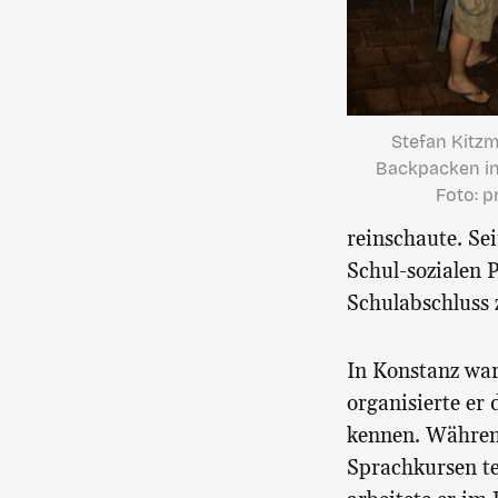
Stefan Kitz
Backpacken in 
Foto: p
reinschaute. Se
Schul-sozialen P
Schulabschluss 
In Konstanz war
organisierte er
kennen. Während
Sprachkursen te