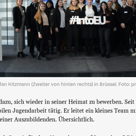
fan Kitzmann (Zweiter von hinten rechts) in Brüssel. Foto: pr
dazu, sich wieder in seiner Heimat zu bewerben. Seit 
len Jugendarbeit tätig. Er leitet ein kleines Team m
 einer Auszubildenden. Übersichtlich.