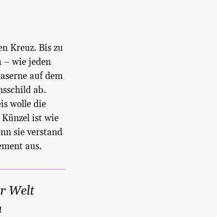
n Kreuz. Bis zu
h – wie jeden
kaserne auf dem
sschild ab.
s wolle die
Künzel ist wie
nn sie verstand
gement aus.
er Welt
n