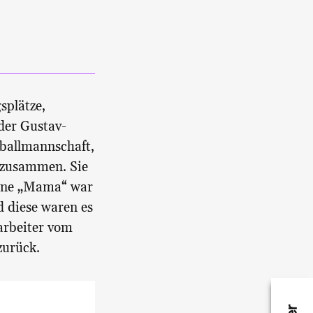
splätze,
der Gustav-
ballmannschaft,
e zusammen. Sie
 eine „Mama“ war
d diese waren es
tarbeiter vom
 zurück.