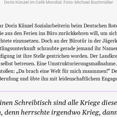
Doris Künzel im Café Mondial. Foto: Michael Buchmüller
ar Doris Künzel Sozialarbeiterin beim Deutschen Rote
sie aus den Ferien ins Büro zurückkehren will, um sic
chtete einzusetzen. Doch an der Bürotür in der Jäger
htlingsunterkunft schraubte gerade jemand ihr Namen
gung ist ihre Stelle gestrichen worden. Der Landkrei
 selbst betreuen. Eine Umstrukturierungsmaßnahme. 
stoßen: „Da brach eine Welt für mich zusammen!“ De
 Berufung und übte ihn mit leidenschaftlichem Enga
nen Schreibtisch sind alle Kriege dies
, denn herrschte irgendwo Krieg, dan