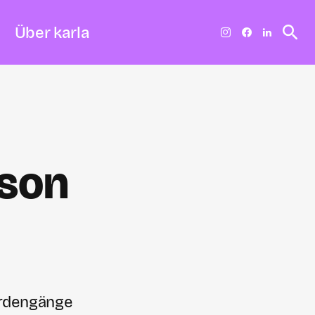
Über karla
rson
ördengänge