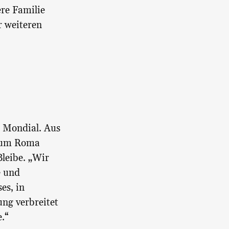
re Familie
r weiteren
é Mondial. Aus
m um Roma
Bleibe. „Wir
e und
es, in
ung verbreitet
e.“