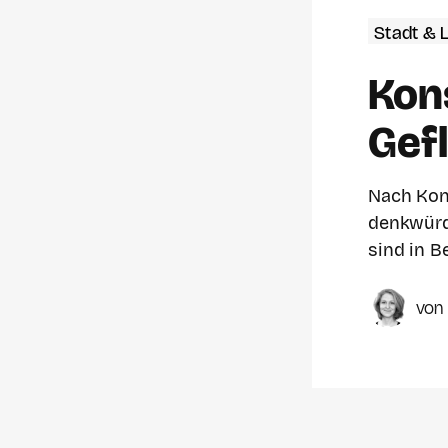
Stadt & 
Kon
Gef
Nach Kon
denkwürdi
sind in B