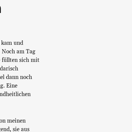
m
“ kam und
r. Noch am Tag
füllten sich mit
idarisch
zel dann noch
g. Eine
ndheitlichen
von meinen
end, sie aus