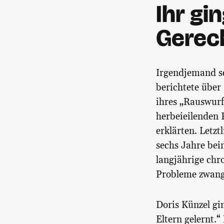
Ihr gi
Gerech
Irgendjemand sc
berichtete über
ihres „Rauswurf
herbeieilenden F
erklärten. Letz
sechs Jahre bei
langjährige chr
Probleme zwange
Doris Künzel gi
Eltern gelernt.“