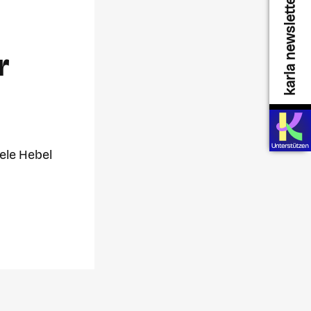
karla newsletter
r
iele Hebel