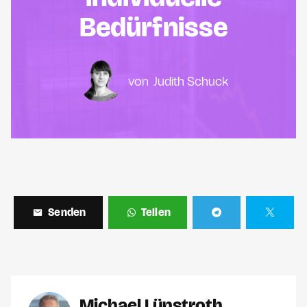
Bedürfnisse
Judith Schuck
Senden
Teilen
Michael Lünstroth